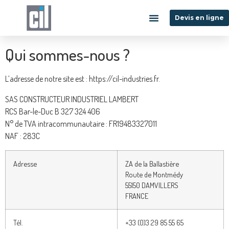
Devis en ligne
Qui sommes-nous ?
Notre savoir-faire
Secteurs d’activités
Nos réalisations
Qui sommes-nous ?
L’adresse de notre site est : https://cil-industries.fr.
SAS CONSTRUCTEUR INDUSTRIEL LAMBERT
RCS Bar-le-Duc B 327 324 406
N° de TVA intracommunautaire : FR19483327011
NAF : 283C
Adresse
ZA de la Ballastière
Route de Montmédy
55150 DAMVILLERS
FRANCE
Tél.
+33 (0)3 29 85 55 65